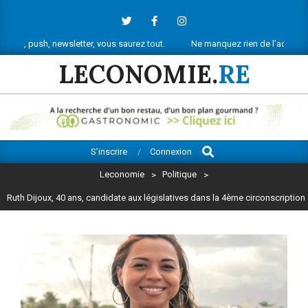
Skip
to
content
ewsletter, vous saurez tout.
Ne manquez rien de l’actu économique réun
LECONOMIE.
RE
Search
Primary
S’inscrire
Connexion
Navigation
Leconomie
>
Politique
>
Menu
Ruth Dijoux, 40 ans, candidate aux législatives dans la 4ème circonscription