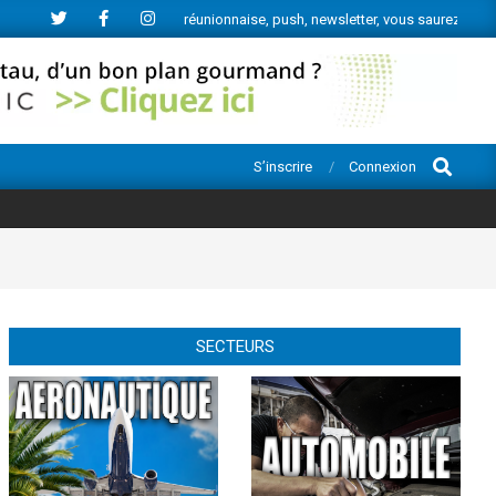
e l’actu économique réunionnaise, push, newsletter, vous saurez tout.
Search
S’inscrire
Connexion
SECTEURS