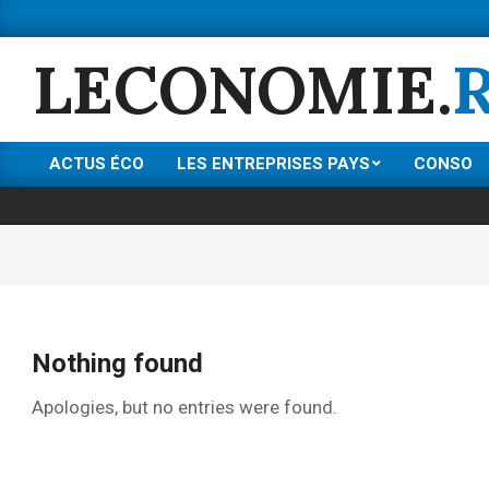
Skip
to
LECONOMIE.
content
ACTUS ÉCO
LES ENTREPRISES PAYS
CONSO
Primary
Navigation
Menu
Nothing found
Apologies, but no entries were found.