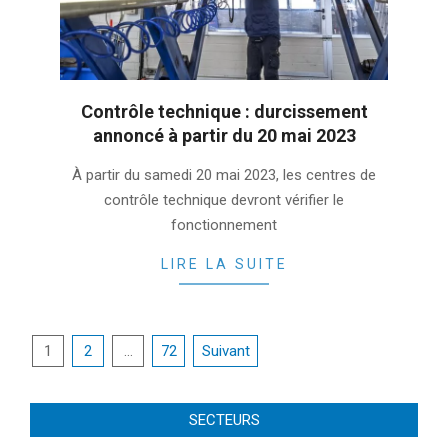
Contrôle technique : durcissement
annoncé à partir du 20 mai 2023
2023-
À partir du samedi 20 mai 2023, les centres de
01-
contrôle technique devront vérifier le
26
fonctionnement
LIRE LA SUITE
Pagination
1
2
…
72
Suivant
des
publications
SECTEURS