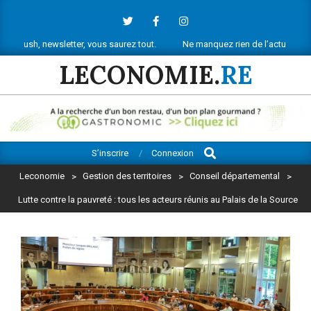
Skip
to
content
sletter, vous saurez tout.
Ne manquez rien de l’actu économique réunion
LECONOMIE.
RE
Search
Primary
S’inscrire
Connexion
Navigation
Leconomie
>
Gestion des territoires
>
Conseil départemental
>
Menu
Lutte contre la pauvreté : tous les acteurs réunis au Palais de la Source