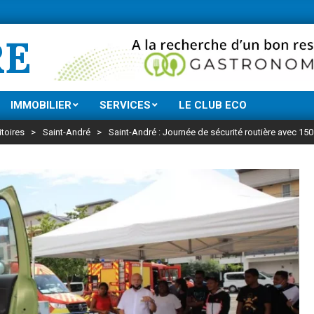
Ne manquez rien de
RE
IMMOBILIER
SERVICES
LE CLUB ECO
itoires
>
Saint-André
>
Saint-André : Journée de sécurité routière avec 150 