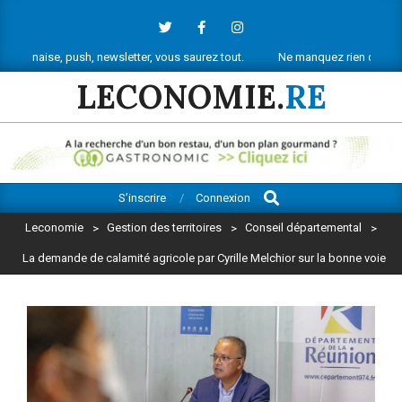
Skip
to
content
 push, newsletter, vous saurez tout.
Ne manquez rien de l’actu économiq
LECONOMIE.
RE
Search
Primary
S’inscrire
Connexion
Navigation
Leconomie
>
Gestion des territoires
>
Conseil départemental
>
Menu
La demande de calamité agricole par Cyrille Melchior sur la bonne voie