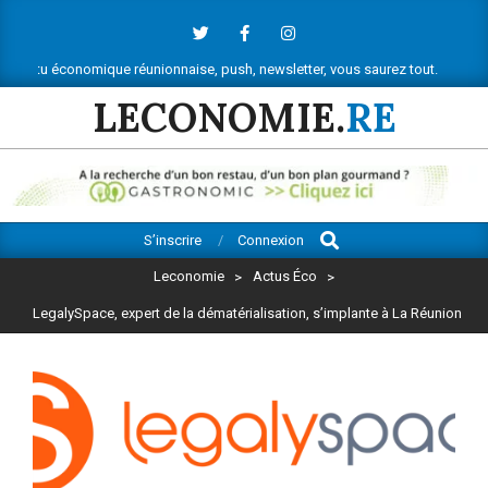
Skip
to
content
nomique réunionnaise, push, newsletter, vous saurez tout.
Ne manquez rie
LECONOMIE.
RE
Search
Primary
S’inscrire
Connexion
Navigation
Leconomie
>
Actus Éco
>
Menu
LegalySpace, expert de la dématérialisation, s’implante à La Réunion