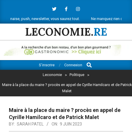
Skip
to
content
 push, newsletter, vous saurez tout.
Ne manquez rien de l’actu économiq
LECONOMIE.
RE
Search
Primary
S’inscrire
Connexion
Navigation
Leconomie
>
Politique
>
Menu
Maire à la place du maire ? procès en appel de Cyrille Hamilcaro et de Patrick
Malet
Maire à la place du maire ? procès en appel de
Cyrille Hamilcaro et de Patrick Malet
BY:
SARAH PATEL
ON:
9 JUIN 2023