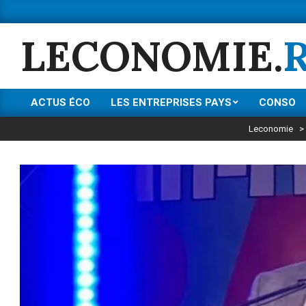
Skip
to
LECONOMIE.
content
ACTUS ÉCO
LES ENTREPRISES PAYS
CONSO
Primary
Navigation
Leconomie
>
Menu