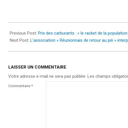
2022-
06-
Previous Post:
Prix des carburants : « le racket de la populatio
01
Next Post:
L’association « Réunionnais de retour au péi » interpe
LAISSER UN COMMENTAIRE
Votre adresse e-mail ne sera pas publiée.
Les champs obligatoi
Commentaire
*