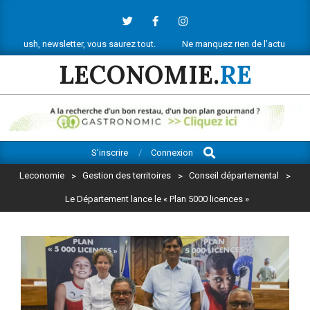
Skip
to
content
etter, vous saurez tout.
Ne manquez rien de l’actu économique réunionna
LECONOMIE.
RE
Search
Primary
S’inscrire
Connexion
Navigation
Leconomie
>
Gestion des territoires
>
Conseil départemental
>
Menu
Le Département lance le « Plan 5000 licences »