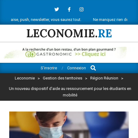
Skip
to
content
push, newsletter, vous saurez tout.
Ne manquez rien de l’actu économiqu
LECONOMIE.
RE
Search
Primary
S’inscrire
Connexion
Navigation
Leconomie
>
Gestion des territoires
>
Région Réunion
>
Menu
Un nouveau dispositif d’aide au ressourcement pour les étudiants en
mobilité