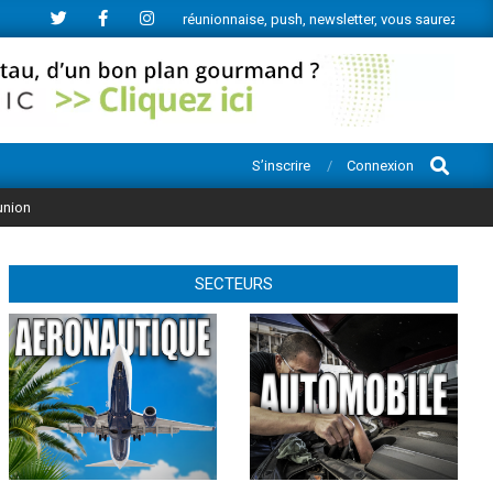
e l’actu économique réunionnaise, push, newsletter, vous saurez tout.
Search
S’inscrire
Connexion
union
SECTEURS