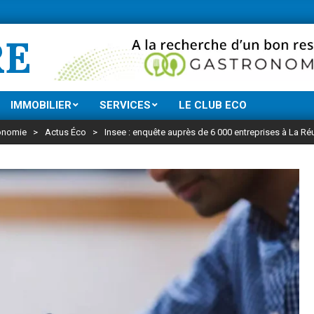
Ne manquez rien d
RE
IMMOBILIER
SERVICES
LE CLUB ECO
onomie
>
Actus Éco
>
Insee : enquête auprès de 6 000 entreprises à La Ré