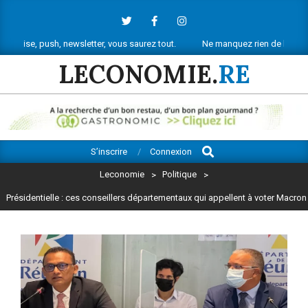
Skip
to
content
h, newsletter, vous saurez tout.
Ne manquez rien de l’actu économique 
LECONOMIE.
RE
Search
Primary
S’inscrire
Connexion
Navigation
Leconomie
>
Politique
>
Menu
Présidentielle : ces conseillers départementaux qui appellent à voter Macron