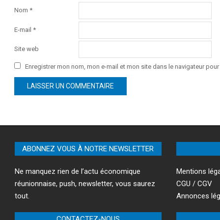
Nom
*
E-mail
*
Site web
Enregistrer mon nom, mon e-mail et mon site dans le navigateur po
ABONNEZ VOUS À NOTRE NEWSLETTER
Ne manquez rien de l’actu économique
Mentions lég
réunionnaise, push, newsletter, vous saurez
CGU / CGV
tout.
Annonces lég
CONTACTEZ-NOUS