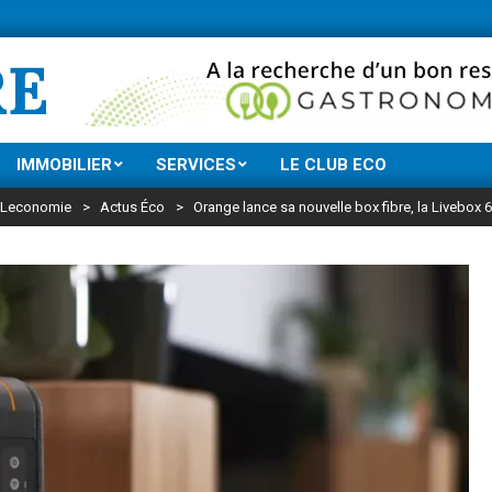
Ne manquez rien de l
RE
IMMOBILIER
SERVICES
LE CLUB ECO
Leconomie
>
Actus Éco
>
Orange lance sa nouvelle box fibre, la Livebox 6