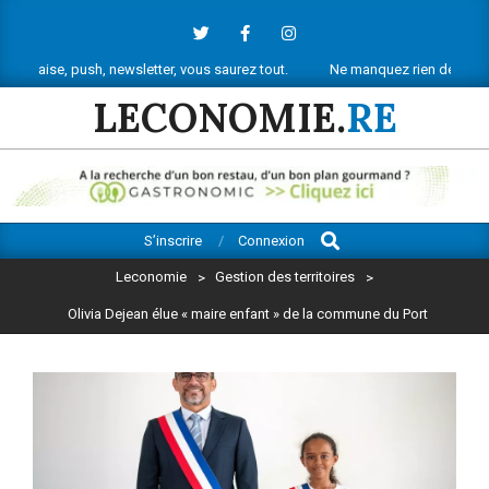
Skip
to
content
sh, newsletter, vous saurez tout.
Ne manquez rien de l’actu économique
LECONOMIE.
RE
Search
Primary
S’inscrire
Connexion
Navigation
Leconomie
>
Gestion des territoires
>
Menu
Olivia Dejean élue « maire enfant » de la commune du Port