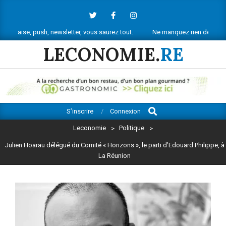
Skip
to
content
push, newsletter, vous saurez tout.
Ne manquez rien de l’actu économiqu
LECONOMIE.
RE
Search
Primary
S’inscrire
Connexion
Navigation
Leconomie
>
Politique
>
Menu
Julien Hoarau délégué du Comité « Horizons », le parti d’Edouard Philippe, à
La Réunion