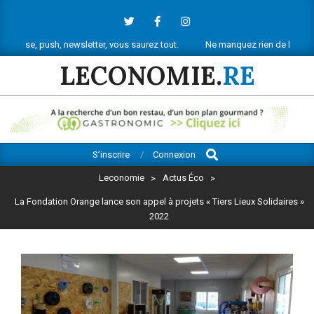
Skip
to
content
h, newsletter, vous saurez tout.
Ne manquez rien de l’actu économique r
LECONOMIE.
RE
Search
Primary
S’inscrire
Connexion
Navigation
Leconomie
>
Actus Éco
>
Menu
La Fondation Orange lance son appel à projets « Tiers Lieux Solidaires »
2022