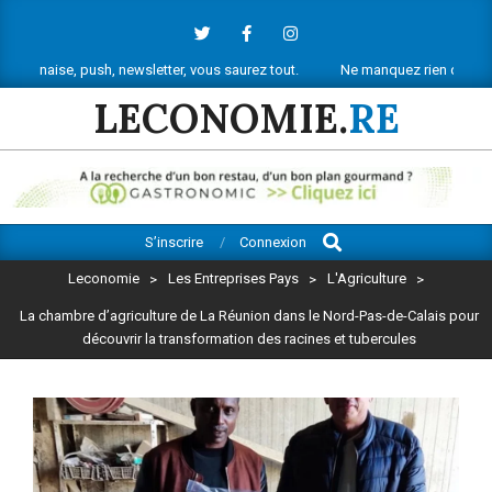
Skip
to
content
 push, newsletter, vous saurez tout.
Ne manquez rien de l’actu économi
LECONOMIE.
RE
Search
Primary
S’inscrire
Connexion
Navigation
Leconomie
>
Les Entreprises Pays
>
L'Agriculture
>
Menu
La chambre d’agriculture de La Réunion dans le Nord-Pas-de-Calais pour
découvrir la transformation des racines et tubercules