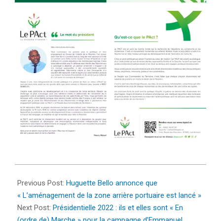
2022-
03-
Previous Post:
Huguette Bello annonce que
12
« L’aménagement de la zone arrière portuaire est lancé »
Next Post:
Présidentielle 2022 : ils et elles sont « En
(ordre de) Marche » pour la campagne d’Emmanuel