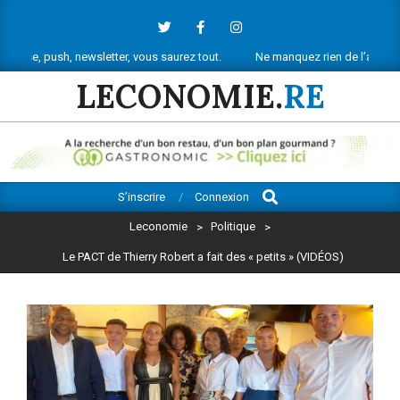
Skip
to
content
 newsletter, vous saurez tout.
Ne manquez rien de l’actu économique réu
LECONOMIE.
RE
Search
Primary
S’inscrire
Connexion
Navigation
Leconomie
>
Politique
>
Menu
Le PACT de Thierry Robert a fait des « petits » (VIDÉOS)