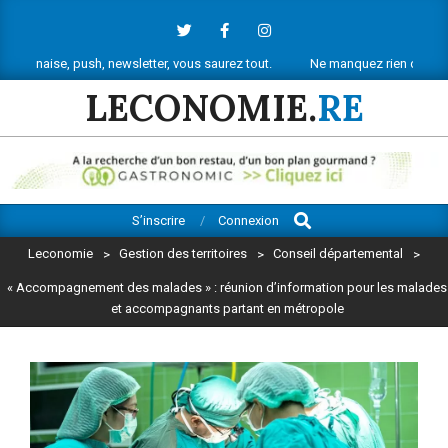
Skip
to
content
 push, newsletter, vous saurez tout.
Ne manquez rien de l’actu économi
LECONOMIE.
RE
Search
Primary
S’inscrire
Connexion
Navigation
Leconomie
>
Gestion des territoires
>
Conseil départemental
>
Menu
« Accompagnement des malades » : réunion d’information pour les malades
et accompagnants partant en métropole