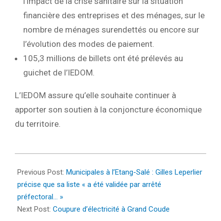
l’impact de la crise sanitaire sur la situation
financière des entreprises et des ménages, sur le
nombre de ménages surendettés ou encore sur
l’évolution des modes de paiement.
105,3 millions de billets ont été prélevés au
guichet de l’IEDOM.
L’IEDOM assure qu’elle souhaite continuer à
apporter son soutien à la conjoncture économique
du territoire.
2022-
02-
Previous Post:
Municipales à l’Etang-Salé : Gilles Leperlier
11
précise que sa liste « a été validée par arrêté
préfectoral… »
Next Post:
Coupure d’électricité à Grand Coude