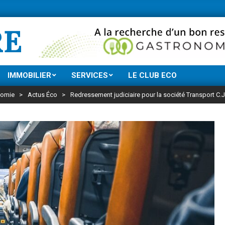
Ne manquez rien de
RE
IMMOBILIER
SERVICES
LE CLUB ECO
omie
>
Actus Éco
>
Redressement judiciaire pour la société Transport C