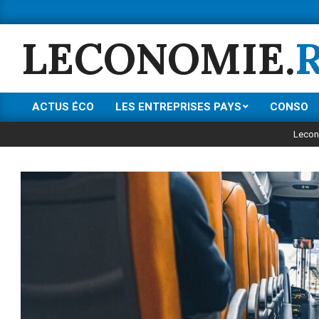
Skip
to
LECONOMIE.
content
ACTUS ÉCO
LES ENTREPRISES PAYS
CONSO
Primary
Navigation
Lecon
Menu