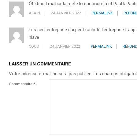
Ôté band malbar la mete lo car pourri à st Paul la !a
ALAIN
24 JANVIER 2022
PERMALINK
RÉPON
Les seul entreprise qui peut racheté l’entreprise tra
niave
COCO
24 JANVIER 2022
PERMALINK
RÉPON
LAISSER UN COMMENTAIRE
Votre adresse e-mail ne sera pas publiée.
Les champs obligatoi
Commentaire
*