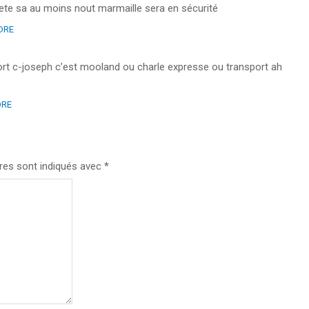
chete sa au moins nout marmaille sera en sécurité
DRE
nport c-joseph c’est mooland ou charle expresse ou transport ah
DRE
res sont indiqués avec
*