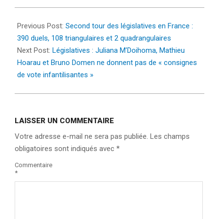
2024-
07-
Previous Post:
Second tour des législatives en France :
03
390 duels, 108 triangulaires et 2 quadrangulaires
Next Post:
Législatives : Juliana M’Doihoma, Mathieu
Hoarau et Bruno Domen ne donnent pas de « consignes
de vote infantilisantes »
LAISSER UN COMMENTAIRE
Votre adresse e-mail ne sera pas publiée.
Les champs
obligatoires sont indiqués avec
*
Commentaire
*