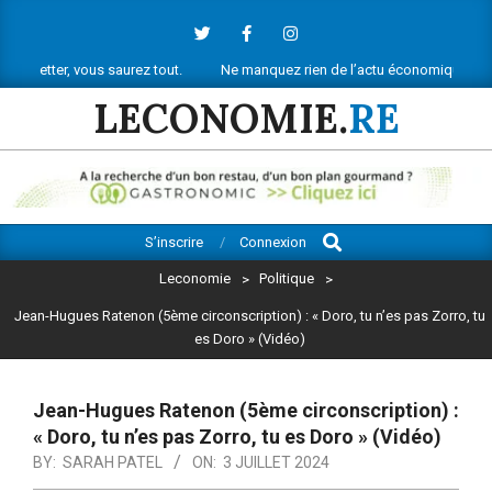
Skip
to
content
ous saurez tout.
Ne manquez rien de l’actu économique réunionnaise, pus
LECONOMIE.
RE
Search
Primary
S’inscrire
Connexion
Navigation
Leconomie
>
Politique
>
Menu
Jean-Hugues Ratenon (5ème circonscription) : « Doro, tu n’es pas Zorro, tu
es Doro » (Vidéo)
Jean-Hugues Ratenon (5ème circonscription) :
« Doro, tu n’es pas Zorro, tu es Doro » (Vidéo)
BY:
SARAH PATEL
ON:
3 JUILLET 2024