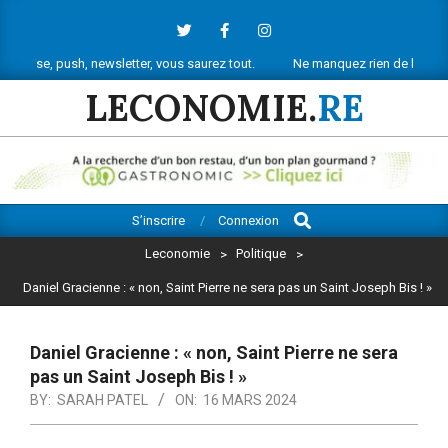
Skip
to
content
h, newsletter, vous saurez tout.
Ne manquez rien de l’actu économique 
LECONOMIE.
RE
Search
Primary
S’inscrire
Connexion
Navigation
Leconomie
>
Politique
>
Menu
Daniel Gracienne : « non, Saint Pierre ne sera pas un Saint Joseph Bis ! »
Daniel Gracienne : « non, Saint Pierre ne sera
pas un Saint Joseph Bis ! »
BY:
SARAH PATEL
ON:
16 MARS 2024