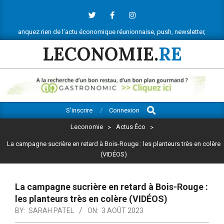
Skip
to
content
rien de l’actu économique réunionnaise, push, newsletter, vous saurez tout.
LECONOMIE.
RE
Search
Primary
S’inscrire
Connexion
Navigation
Leconomie
>
Actus Éco
>
Menu
La campagne sucrière en retard à Bois-Rouge : les planteurs très en colère
(VIDÉOS)
La campagne sucrière en retard à Bois-Rouge :
les planteurs très en colère (VIDÉOS)
BY:
SARAH PATEL
ON:
3 AOÛT 2023