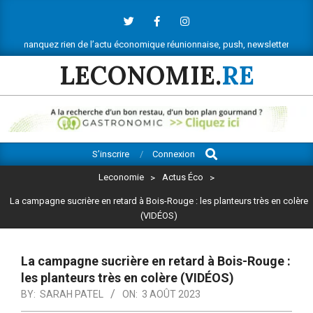
Skip
to
content
z rien de l’actu économique réunionnaise, push, newsletter, vous saurez tout
LECONOMIE.
RE
Search
Primary
S’inscrire
Connexion
Navigation
Leconomie
>
Actus Éco
>
Menu
La campagne sucrière en retard à Bois-Rouge : les planteurs très en colère
(VIDÉOS)
La campagne sucrière en retard à Bois-Rouge :
les planteurs très en colère (VIDÉOS)
BY:
SARAH PATEL
ON:
3 AOÛT 2023