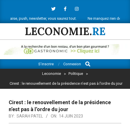
Skip
to
content
ush, newsletter, vous saurez tout.
Ne manquez rien de l’actu économiqu
LECONOMIE.
RE
Search
Primary
S’inscrire
Connexion
Navigation
Leconomie
>
Politique
>
Menu
Cirest : le renouvellement de la présidence n’est pas à l’ordre du jour
Cirest : le renouvellement de la présidence
n’est pas à l’ordre du jour
BY:
SARAH PATEL
ON:
14 JUIN 2023