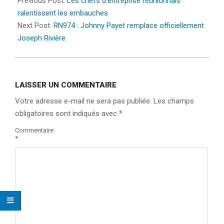
12-
Previous Post:
Les chefs d’entreprise réunionnais
20
ralentissent les embauches
Next Post:
RN974 : Johnny Payet remplace officiellement
Joseph Rivière
LAISSER UN COMMENTAIRE
Votre adresse e-mail ne sera pas publiée.
Les champs
obligatoires sont indiqués avec
*
Commentaire
*