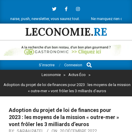
Skip
to
content
, push, newsletter, vous saurez tout.
Ne manquez rien de l’actu économi
LECONOMIE.
RE
Search
Primary
S’inscrire
Connexion
Navigation
Leconomie
>
Actus Éco
>
Menu
Adoption du projet de loi de finances pour 2023 : les moyens de la mission
« outre-mer » vont frôler les 3 milliards d’euros
Adoption du projet de loi de finances pour
2023 : les moyens de la mission « outre-mer »
vont frôler les 3 milliards d’euros
BY:
SARAH PATEL
ON:
20 DÉCEMBRE 2022