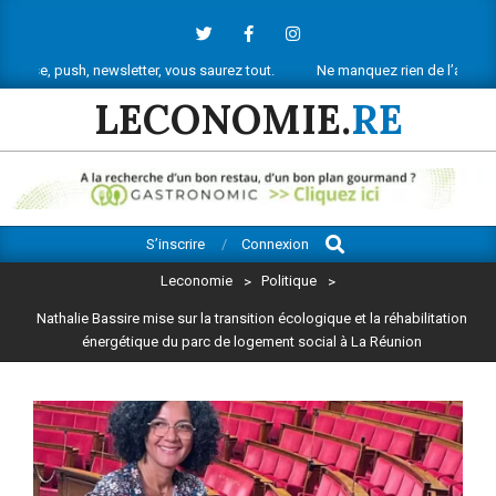
Skip
to
content
h, newsletter, vous saurez tout.
Ne manquez rien de l’actu économique r
LECONOMIE.
RE
Search
Primary
S’inscrire
Connexion
Navigation
Leconomie
>
Politique
>
Menu
Nathalie Bassire mise sur la transition écologique et la réhabilitation
énergétique du parc de logement social à La Réunion