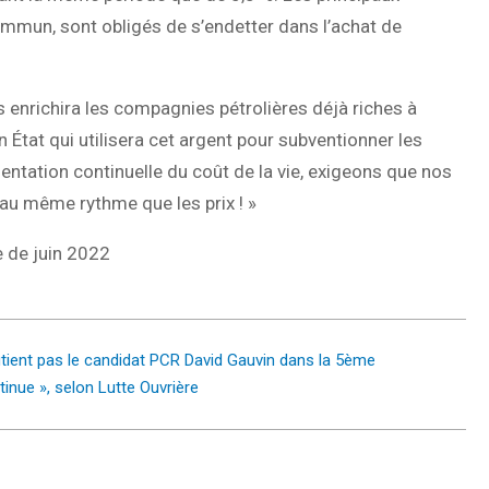
commun, sont obligés de s’endetter dans l’achat de
s enrichira les compagnies pétrolières déjà riches à
un
É
tat qui utilisera cet argent pour subventionner les
gmentation continuelle du coût de la vie, exigeons que nos
au même rythme que les prix ! »
e de juin 2022
utient pas le candidat PCR David Gauvin dans la 5ème
tinue », selon Lutte Ouvrière