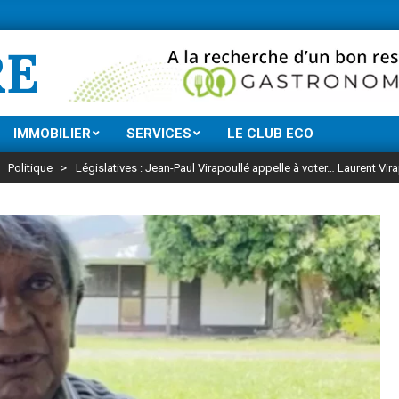
Ne manquez rien de
RE
IMMOBILIER
SERVICES
LE CLUB ECO
>
Politique
>
Législatives : Jean-Paul Virapoullé appelle à voter… Laurent Vir