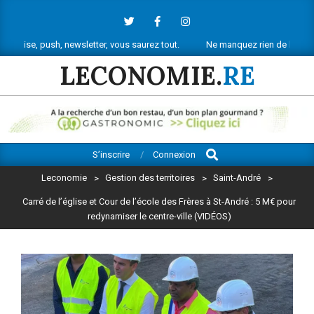
Skip
to
content
h, newsletter, vous saurez tout.
Ne manquez rien de l’actu économique 
LECONOMIE.
RE
Search
Primary
S’inscrire
Connexion
Navigation
Leconomie
>
Gestion des territoires
>
Saint-André
>
Menu
Carré de l’église et Cour de l’école des Frères à St-André : 5 M€ pour
redynamiser le centre-ville (VIDÉOS)