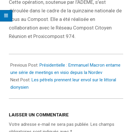
Cette opération, soutenue par l’ADEME, s’est
déroulée
dans le cadre de la quinzaine nationale de
Tous
au Compost. Elle a été
réalisée
en
collaboration avec le Réseau Compost Citoyen
Réunion et Proxicompost 974.
2022-
04-
Previous Post:
Présidentielle : Emmanuel Macron entame
21
une série de meetings en visio depuis la Nordev
Next Post:
Les pétrels prennent leur envol sur le littoral
dionysien
LAISSER UN COMMENTAIRE
Votre adresse e-mail ne sera pas publiée.
Les champs
obligatoires sont indiqués avec
*