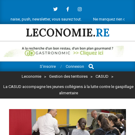
Skip
to
content
 push, newsletter, vous saurez tout.
Ne manquez rien de l’actu économiq
LECONOMIE.
RE
Search
Primary
S’inscrire
Connexion
Navigation
Leconomie
>
Gestion des territoires
>
CASUD
>
Menu
La CASUD accompagne les jeunes collégiens à la lutte contre le gaspillage
alimentaire