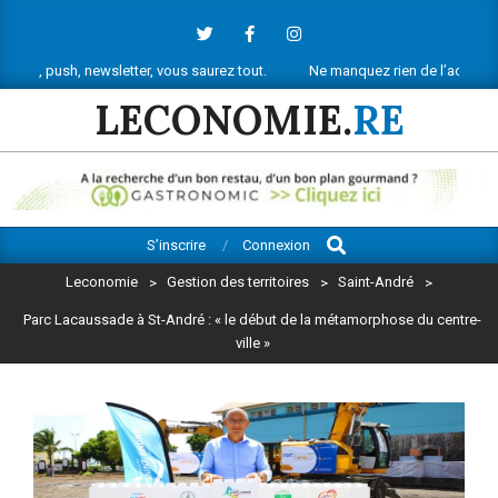
Skip
to
content
wsletter, vous saurez tout.
Ne manquez rien de l’actu économique réuni
LECONOMIE.
RE
Search
Primary
S’inscrire
Connexion
Navigation
Leconomie
>
Gestion des territoires
>
Saint-André
>
Menu
Parc Lacaussade à St-André : « le début de la métamorphose du centre-
ville »