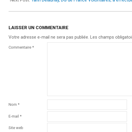
Next Post:
Yann Delaunay, DG de France Volontaires, a effect
LAISSER UN COMMENTAIRE
Votre adresse e-mail ne sera pas publiée.
Les champs obligatoi
Commentaire
*
Nom
*
E-mail
*
Site web