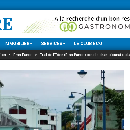
Ne manquez rien de
RE
IMMOBILIER
SERVICES
LE CLUB ECO
ires
>
Bras-Panon
>
Trail de l’Eden (Bras-Panon) pour le championnat de la