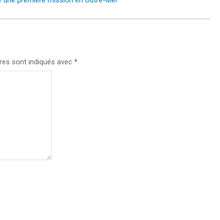
ué une première mission en Outre-Mer
res sont indiqués avec
*