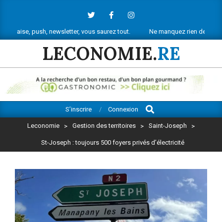
Skip
to
content
ush, newsletter, vous saurez tout.
Ne manquez rien de l’actu économiqu
LECONOMIE.
RE
Search
Primary
S’inscrire
Connexion
Navigation
Leconomie
>
Gestion des territoires
>
Saint-Joseph
>
Menu
St-Joseph : toujours 500 foyers privés d’électricité