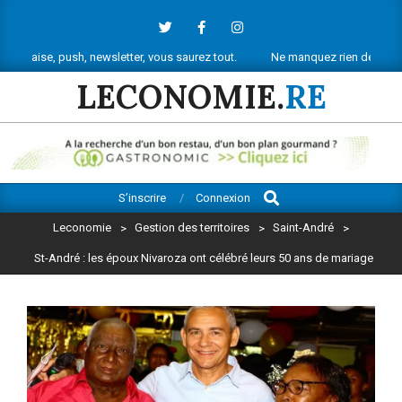
Skip
to
content
sh, newsletter, vous saurez tout.
Ne manquez rien de l’actu économique 
LECONOMIE.
RE
Search
Primary
S’inscrire
Connexion
Navigation
Leconomie
>
Gestion des territoires
>
Saint-André
>
Menu
St-André : les époux Nivaroza ont célébré leurs 50 ans de mariage