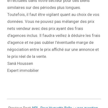
effectuées dans votre secteur pour des biens
similaires sur des périodes plus longues.
Toutefois, il faut être vigilant quant au choix de vos
données. Vous ne pouvez pas mélanger des prix
nets vendeur avec des prix ayant des frais
d’agences inclus. Il faudra veillez à déduire les frais
d’agence et ne pas oublier l’éventuelle marge de
négociation entre le prix affiché sur une annonce et
le prix réel de la vente.
Sanâ Houssen
Expert immobilier
2022-
02-
Previous Post:
NRL. Pour Huguette Bello : « pas question