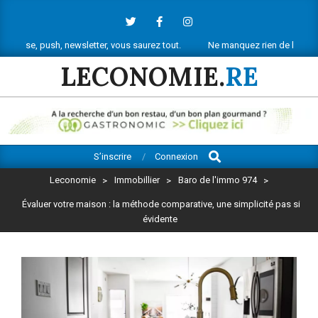
Skip
to
content
h, newsletter, vous saurez tout.
Ne manquez rien de l’actu économique 
LECONOMIE.
RE
Search
Primary
S’inscrire
Connexion
Navigation
Leconomie
>
Immobillier
>
Baro de l'immo 974
>
Menu
Évaluer votre maison : la méthode comparative, une simplicité pas si
évidente