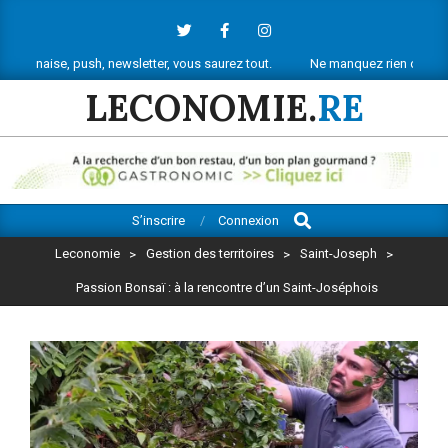
Skip
to
content
 push, newsletter, vous saurez tout.
Ne manquez rien de l’actu économiq
LECONOMIE.
RE
Search
Primary
S’inscrire
Connexion
Navigation
Leconomie
>
Gestion des territoires
>
Saint-Joseph
>
Menu
Passion Bonsaï : à la rencontre d’un Saint-Joséphois