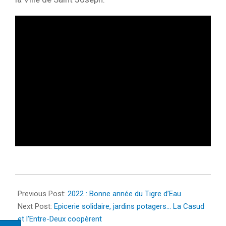
2022-
02-
Previous Post:
2022 : Bonne année du Tigre d’Eau
01
Next Post:
Epicerie solidaire, jardins potagers… La Casud
et l’Entre-Deux coopèrent