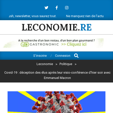
Skip
to
content
etter, vous saurez tout.
Ne manquez rien de l’actu économique réunionn
LECONOMIE.
RE
Search
Primary
S’inscrire
Connexion
Navigation
Leconomie
>
Politique
>
Menu
Covid-19 : déception des élus après leur visio-conférence d’hier soir avec
Emmanuel Macron