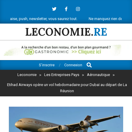
Skip
to
content
ush, newsletter, vous saurez tout.
Ne manquez rien de l’actu économique
LECONOMIE.
RE
Search
Primary
S’inscrire
Connexion
Navigation
Leconomie
>
Les Entreprises Pays
>
Aéronautique
>
Menu
Etihad Airways opère un vol hebdomadaire pour Dubaï au départ de La
Réunion