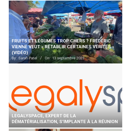
FRUITS ET LÉGUMES TROP CHERS ? FRÉDÉRIC
VIENNE VEUT « RÉTABLIR CERTAINES VÉRITÉS »
(VIDÉO)
By:
Sarah Patel
On:
13 septembre 2023
LEGALYSPACE, EXPERT DE LA
DÉMATÉRIALISATION, S’IMPLANTE À LA RÉUNION