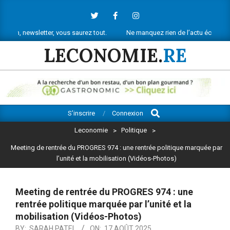
Skip
to
content
etter, vous saurez tout.
Ne manquez rien de l’actu économique réunionna
LECONOMIE.
RE
Search
Primary
S’inscrire
Connexion
Navigation
Leconomie
>
Politique
>
Menu
Meeting de rentrée du PROGRES 974 : une rentrée politique marquée par
l’unité et la mobilisation (Vidéos-Photos)
Meeting de rentrée du PROGRES 974 : une
rentrée politique marquée par l’unité et la
mobilisation (Vidéos-Photos)
BY:
SARAH PATEL
ON:
17 AOÛT 2025