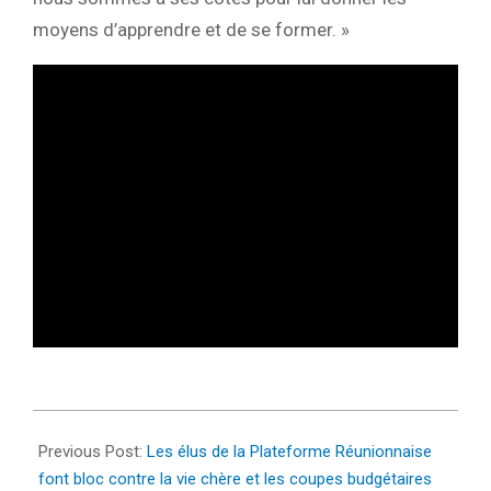
moyens d’apprendre et de se former. »
2025-
08-
Previous Post:
Les élus de la Plateforme Réunionnaise
17
font bloc contre la vie chère et les coupes budgétaires