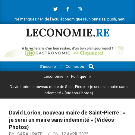
Skip
to
content
quez rien de l’actu économique réunionnaise, push, newsletter, vous saurez t
LECONOMIE.
RE
Search
Primary
S’inscrire
Connexion
Navigation
Leconomie
>
Politique
>
Menu
David Lorion, nouveau maire de Saint-Pierre : « je serai un maire sans
indemnité » (Vidéos-Photos)
David Lorion, nouveau maire de Saint-Pierre : «
je serai un maire sans indemnité » (Vidéos-
Photos)
BY:
SARAH PATEL
ON:
12 AVRIL 2025