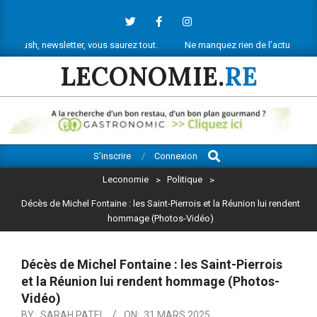
Skip
to
content
 newsletter, vous saurez tout.
Ne manquez rien de l’actu économique réu
LECONOMIE.
RE
Search
Primary
S’inscrire
Connexion
Navigation
Leconomie
>
Politique
>
Menu
Décès de Michel Fontaine : les Saint-Pierrois et la Réunion lui rendent
hommage (Photos-Vidéo)
Décès de Michel Fontaine : les Saint-Pierrois
et la Réunion lui rendent hommage (Photos-
Vidéo)
BY:
SARAH PATEL
ON:
31 MARS 2025