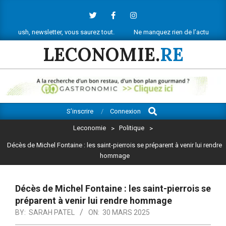
Skip
to
content
 newsletter, vous saurez tout.
Ne manquez rien de l’actu économique ré
LECONOMIE.
RE
Search
Primary
S’inscrire
Connexion
Navigation
Leconomie
>
Politique
>
Menu
Décès de Michel Fontaine : les saint-pierrois se préparent à venir lui rendre
hommage
Décès de Michel Fontaine : les saint-pierrois se
préparent à venir lui rendre hommage
BY:
SARAH PATEL
ON:
30 MARS 2025