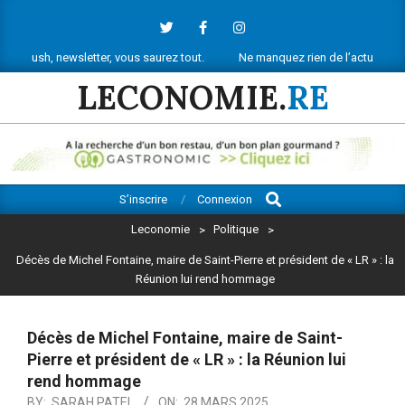
Skip
to
content
 newsletter, vous saurez tout.
Ne manquez rien de l’actu économique réu
LECONOMIE.
RE
Search
Primary
S’inscrire
Connexion
Navigation
Leconomie
>
Politique
>
Menu
Décès de Michel Fontaine, maire de Saint-Pierre et président de « LR » : la
Réunion lui rend hommage
Décès de Michel Fontaine, maire de Saint-
Pierre et président de « LR » : la Réunion lui
rend hommage
BY:
SARAH PATEL
ON:
28 MARS 2025