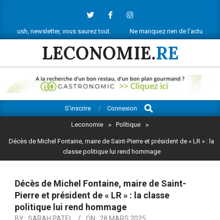
Skip
to
content
 newsletter, vous saurez tout.
Ne manquez rien de l’actu économique ré
LECONOMIE.
RE
Search
Primary
S’inscrire
Connexion
Navigation
Leconomie
>
Politique
>
Menu
Décès de Michel Fontaine, maire de Saint-Pierre et président de « LR » : la
classe politique lui rend hommage
Décès de Michel Fontaine, maire de Saint-
Pierre et président de « LR » : la classe
politique lui rend hommage
BY:
SARAH PATEL
ON:
28 MARS 2025