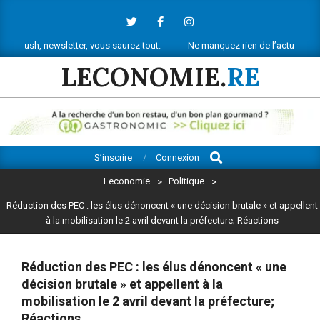
Skip
to
content
letter, vous saurez tout.
Ne manquez rien de l’actu économique réunionn
LECONOMIE.
RE
Search
Primary
S’inscrire
Connexion
Navigation
Leconomie
>
Politique
>
Menu
Réduction des PEC : les élus dénoncent « une décision brutale » et appellent
à la mobilisation le 2 avril devant la préfecture; Réactions
Réduction des PEC : les élus dénoncent « une
décision brutale » et appellent à la
mobilisation le 2 avril devant la préfecture;
Réactions