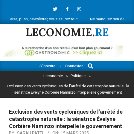
Skip
to
content
ush, newsletter, vous saurez tout.
Ne manquez rien de l’actu économiqu
LECONOMIE.
RE
Search
Primary
S’inscrire
Connexion
Navigation
Leconomie
>
Politique
>
Menu
Exclusion des vents cycloniques de l’arrêté de catastrophe naturelle : la
sénatrice Évelyne Corbière Naminzo interpelle le gouvernement
Exclusion des vents cycloniques de l’arrêté de
catastrophe naturelle : la sénatrice Évelyne
Corbière Naminzo interpelle le gouvernement
BY:
SARAH PATEL
ON:
15 MARS 2025