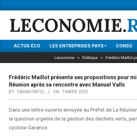
Skip
to
LECONOMIE.
content
ACTUS ÉCO
LES ENTREPRISES PAYS
CONSO
Primary
Navigation
Leconomie
>
Politique
>
Frédéric Maillot 
Menu
Frédéric Maillot présente ses propositions pour mie
Réunion après sa rencontre avec Manuel Valls
BY:
SARAH PATEL
ON:
7 MARS 2025
Dans une lettre ouverte envoyée au Préfet de La Réunion
la question urgente de la gestion des déchets verts, part
cyclone Garance.