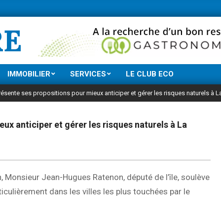
Ne manquez rien 
RE
IMMOBILIER
SERVICES
LE CLUB ECO
présente ses propositions pour mieux anticiper et gérer les risques naturels à
ux anticiper et gérer les risques naturels à La
, Monsieur Jean-Hugues Ratenon, député de l’île, soulève
iculièrement dans les villes les plus touchées par le