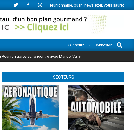
de l’actu économique réunionnaise, push, newsletter, vous saurez tout.
Search
S’inscrire
Connexion
 La Réunion après sa rencontre avec Manuel Valls
SECTEURS